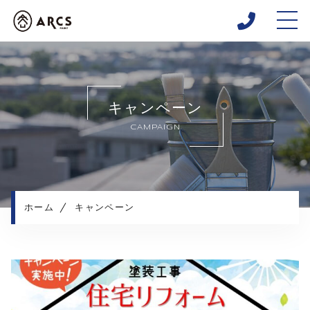
ホーム
当社について
キャンペーン
キャンペーン
CAMPAIGN
施工メニュー
施工実績
外壁塗装工事の流れ
よくある質問
ホーム
キャンペーン
お知らせ
コンテンツ
プライバシーポリシー