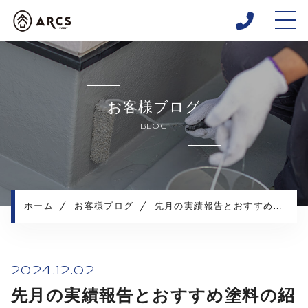
ホーム
当社について
お客様ブログ
キャンペーン
BLOG
施工メニュー
施工実績
外壁塗装工事の流れ
よくある質問
ホーム
お客様ブログ
先月の実績報告とおすすめ塗料の紹介
お知らせ
コンテンツ
プライバシーポリシー
2024.12.02
先月の実績報告とおすすめ塗料の紹