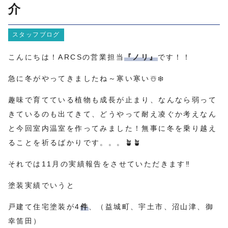
介
スタッフブログ
こんにちは！ARCSの営業担当
『ノリ』
です！！
急に冬がやってきましたね～寒い寒い☃️❄️
趣味で育てている植物も成長が止まり、なんなら弱って
きているのも出てきて、どうやって耐え凌ぐか考えなん
と今回室内温室を作ってみました！無事に冬を乗り越え
ることを祈るばかりです。。。🪴🪴
それでは11月の実績報告をさせていただきます‼️
塗装実績でいうと
戸建て住宅塗装が4
件
、（益城町、宇土市、沼山津、御
幸笛田）